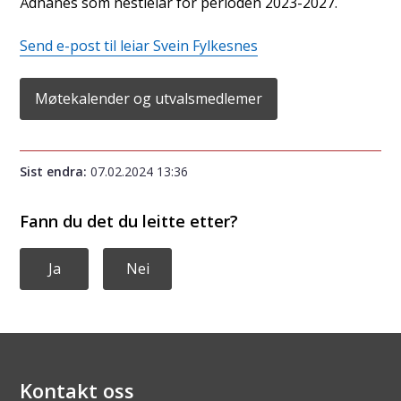
Ådnanes som nestleiar for perioden 2023-2027.
Send e-post til leiar Svein Fylkesnes
Møtekalender og utvalsmedlemer
Sist endra
07.02.2024 13:36
Fann du det du leitte etter?
Ja
Nei
Kontakt oss