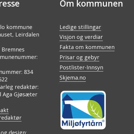
resse
Om kommunen
lo kommune
Ledige stillingar
uset, Leirdalen
Visjon og verdiar
Fakta om kommunen
0 Bremnes
munenummer:
Prisar og gebyr
Postlister-Innsyn
nummer: 834
Skjema.no
622
arleg redaktør:
il Aga Gjøsæter
akt
redaktør
og design: