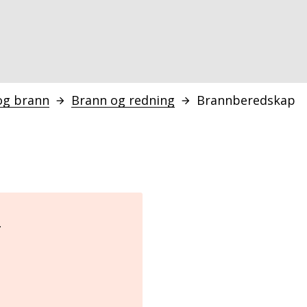
og brann
Brann og redning
Brannberedskap
r