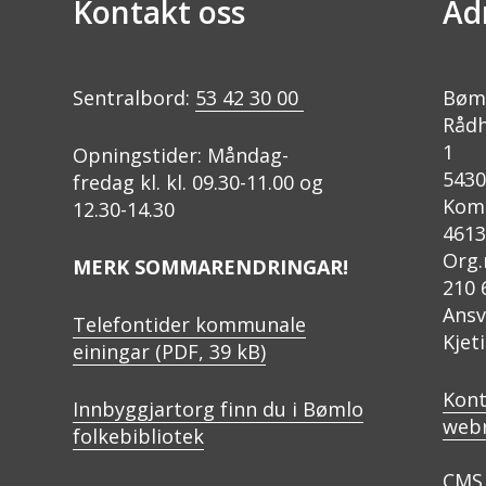
Kontakt oss
Ad
Sentralbord:
53 42 30 00
Bøm
Rådh
1
Opningstider: Måndag-
543
fredag kl. kl. 09.30-11.00 og
Kom
12.30-14.30
4613
Org.
MERK SOMMARENDRINGAR!
210 
Ansv
Telefontider kommunale
Kjet
einingar
(PDF, 39 kB)
Kont
Innbyggjartorg finn du i Bømlo
web
folkebibliotek
CMS 