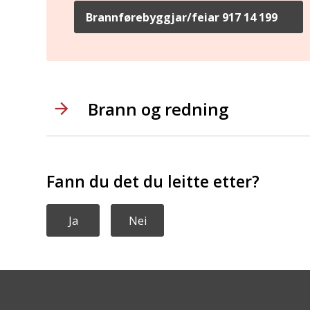
Brannførebyggjar/feiar 917 14 199
Brann og redning
Fann du det du leitte etter?
Ja
Nei