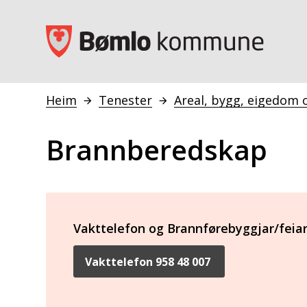
Bømlo kommune
Heim
Tenester
Areal, bygg, eigedom 
Du er her:
Brannberedskap
Vakttelefon og Brannførebyggjar/feia
Vakttelefon 958 48 007