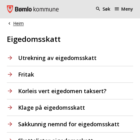
Bømlo kommune
Søk
Meny
Heim
Du er her:
Eigedomsskatt
Utrekning av eigedomsskatt
Fritak
Korleis vert eigedomen taksert?
Klage på eigedomsskatt
Sakkunnig nemnd for eigedomsskatt