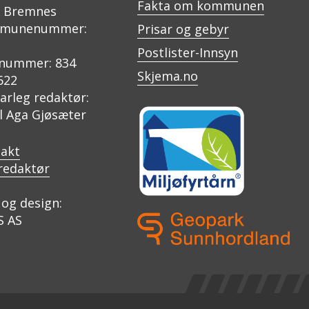
Fakta om kommunen
0 Bremnes
munenummer:
Prisar og gebyr
Postlister-Innsyn
nummer: 834
Skjema.no
622
arleg redaktør:
il Aga Gjøsæter
akt
redaktør
og design:
S AS