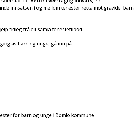
 som står for
Betre Tverrfaglig Innsats
, ein
e innsatsen i og mellom tenester retta mot gravide, barn
jelp tidleg frå eit samla tenestetilbod.
ging av barn og unge, gå inn på
 tenester for barn og unge i Bømlo kommune