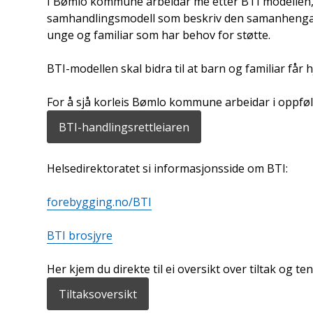
I Bømlo kommune arbeidar me etter BTI modellen,
samhandlingsmodell som beskriv den samanhengand
unge og familiar som har behov for støtte.
BTI-modellen skal bidra til at barn og familiar får h
For å sjå korleis Bømlo kommune arbeidar i oppføl
BTI-handlingsrettleiaren
Helsedirektoratet si informasjonsside om BTI:
forebygging.no/BTI
BTI brosjyre
Her kjem du direkte til ei oversikt over tiltak og
Tiltaksoversikt