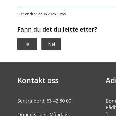
Sist endra
22.06.2026 13:55
Fann du det du leitte etter?
Ja
Nei
Kontakt oss
Ad
Sentralbord:
53 42 30 00
Bøm
Rådh
1
Opningstider: Måndag-