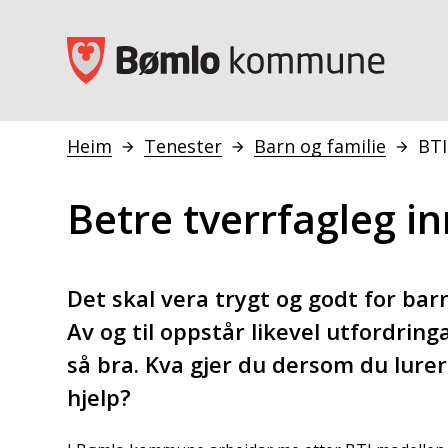
Bømlo kommune
Heim
Tenester
Barn og familie
BTI
Du er her:
Betre tverrfagleg i
Det skal vera trygt og godt for ba
Av og til oppstår likevel utfordring
så bra. Kva gjer du dersom du lure
hjelp?