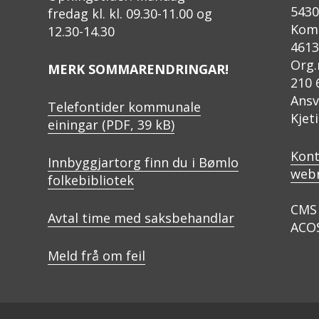
543
fredag kl. kl. 09.30-11.00 og
Kom
12.30-14.30
4613
Org.
MERK SOMMARENDRINGAR!
210 
Ansv
Telefontider kommunale
Kjet
einingar
(PDF, 39 kB)
Kont
Innbyggjartorg finn du i Bømlo
web
folkebibliotek
CMS 
Avtal time med saksbehandlar
ACO
Meld frå om feil