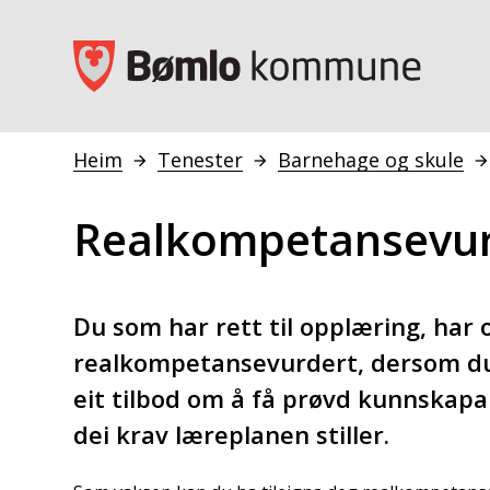
Bømlo kommune
Heim
Tenester
Barnehage og skule
Du er her:
Realkompetansevur
Du som har rett til opplæring, har o
realkompetansevurdert, dersom du
eit tilbod om å få prøvd kunnskapa
dei krav læreplanen stiller.