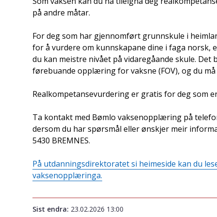
Som vaksen kan du ha tileigna deg realkompetanse 
på andre måtar.
For deg som har gjennomført grunnskule i heiml
for å vurdere om kunnskapane dine i faga norsk, 
du kan meistre nivået på vidaregåande skule. Det be
førebuande opplæring for vaksne (FOV), og du må o
Realkompetansevurdering er gratis for deg som 
Ta kontakt med Bømlo vaksenopplæring på telefon
dersom du har spørsmål eller ønskjer meir informa
5430 BREMNES.
På utdanningsdirektoratet si heimeside kan du les
vaksenopplæringa.
Sist endra
23.02.2026 13:00