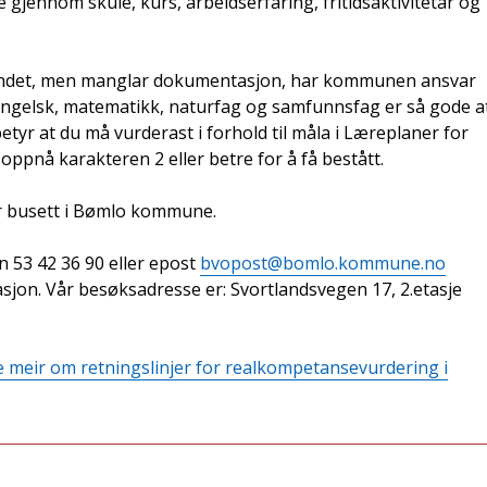
gjennom skule, kurs, arbeidserfaring, fritidsaktivitetar og
andet, men manglar dokumentasjon, har kommunen ansvar
engelsk, matematikk, naturfag og samfunnsfag er så gode a
tyr at du må vurderast i forhold til måla i Læreplaner for
ppnå karakteren 2 eller betre for å få bestått.
er busett i Bømlo kommune.
 53 42 36 90 eller epost
bvopost@bomlo.kommune.no
sjon. Vår besøksadresse er: Svortlandsvegen 17, 2.etasje
e meir om retningslinjer for realkompetansevurdering i