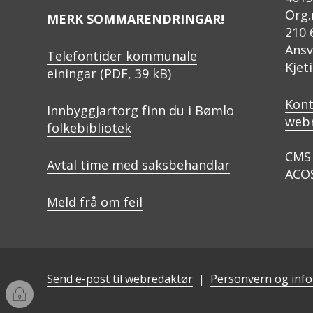
Org.
MERK SOMMARENDRINGAR!
210 
Ansv
Telefontider kommunale
Kjet
einingar
(PDF, 39 kB)
Kont
Innbyggjartorg finn du i Bømlo
web
folkebibliotek
CMS 
Avtal time med saksbehandlar
ACO
Meld frå om feil
Send e-post til webredaktør
Personvern og inf
I