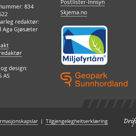
Postlister-Innsyn
nummer: 834
Skjema.no
622
arleg redaktør:
il Aga Gjøsæter
akt
redaktør
og design:
S AS
ormasjonskapslar
Tilgjengelegheitserklæring