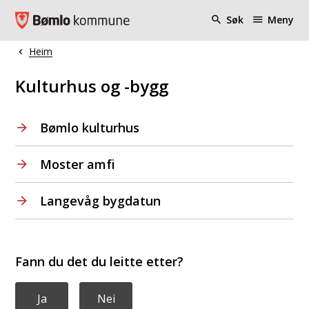
Bømlo kommune
Søk
Meny
Heim
Du er her:
Kulturhus og -bygg
Bømlo kulturhus
Moster amfi
Langevåg bygdatun
Fann du det du leitte etter?
Ja
Nei