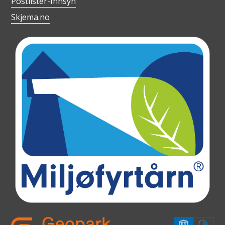
Postlister-Innsyn
Skjema.no