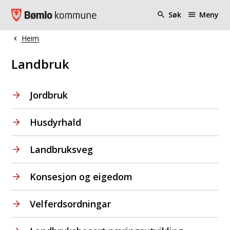
Bømlo kommune
Søk
Meny
Heim
Du er her:
Landbruk
Jordbruk
Husdyrhald
Landbruksveg
Konsesjon og eigedom
Velferdsordningar