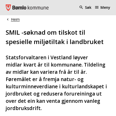
Bømlo kommune
Søk
Meny
Heim
Du er her:
SMIL -søknad om tilskot til
spesielle miljøtiltak i landbruket
Statsforvaltaren i Vestland løyver
midlar kvart år til kommunane. Tildeling
av midlar kan variera frå år til år.
Føremålet er å fremja natur- og
kulturminneverdiane i kulturlandskapet i
jordbruket og redusera forureininga ut
over det ein kan venta gjennom vanleg
jordbruksdrift.