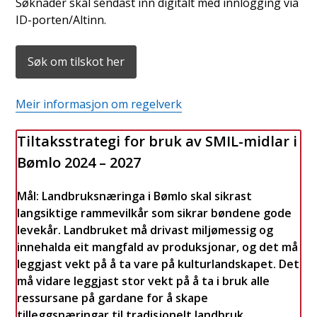
Søknader skal sendast inn digitalt med innlogging via
ID-porten/Altinn.
Søk om tilskot her
Meir informasjon om regelverk
Tiltaksstrategi for bruk av SMIL-midlar i
Bømlo 2024 – 2027
Mål: Landbruksnæringa i Bømlo skal sikrast
langsiktige rammevilkår som sikrar bøndene gode
levekår. Landbruket må drivast miljømessig og
innehalda eit mangfald av produksjonar, og det må
leggjast vekt på å ta vare på kulturlandskapet. Det
må vidare leggjast stor vekt på å ta i bruk alle
ressursane på gardane for å skape
tilleggsnæringar til tradisjonelt landbruk.