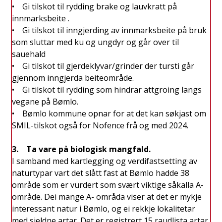
• Gi tilskot til rydding brake og lauvkratt på
innmarksbeite .
• Gi tilskot til inngjerding av innmarksbeite på bruk
som sluttar med ku og ungdyr og går over til
sauehald
• Gi tilskot til gjerdeklyvar/grinder der tursti går
gjennom inngjerda beiteområde.
• Gi tilskot til rydding som hindrar attgroing langs
vegane på Bømlo.
• Bømlo kommune opnar for at det kan søkjast om
SMIL-tilskot også for Nofence frå og med 2024.
3. Ta vare på biologisk mangfald.
I samband med kartlegging og verdifastsetting av
naturtypar vart det slått fast at Bømlo hadde 38
område som er vurdert som svært viktige såkalla A-
område. Dei mange A- områda viser at det er mykje
interessant natur i Bømlo, og ei rekkje lokalitetar
med sjeldne artar. Det er registrert 15 raudlista artar