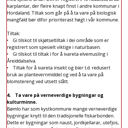
karplantar, der fleire knapt finst i andre kommunar i
Hordaland. Tiltak som går på å ta vare på biologisk
mangfald bør difor prioriterast høgt i vår kommune.
Tiltak:
• Gi tilskot til skjøtseltiltak i dei område som er
registrert som spesielt viktige i naturbasen.
• Gi tilskot til tiltak i for å ivareta elvemusling i
Åreiddalselva.
• Tiltak for å ivareta insekt og bier t.d. redusert
bruk av plantevernmiddel og ved å ta vare på
blomstereng ved utsett slått.
4. Ta vare på verneverdige bygningar og
kulturminne.
Bømlo har som kystkommune mange verneverdige
bygningar knytt til den tradisjonelle fiskarbonden.
Dette er bygningar som naust, jordkjellarar, utefjos,