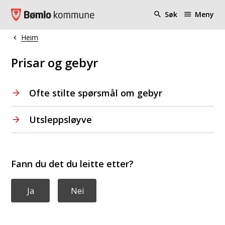
Bømlo kommune
Søk
Meny
Heim
Du er her:
Prisar og gebyr
Ofte stilte spørsmål om gebyr
Utsleppsløyve
Fann du det du leitte etter?
Ja
Nei