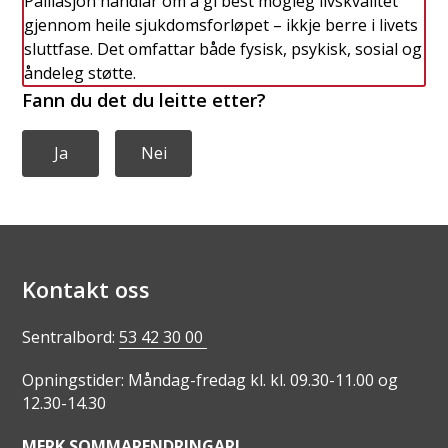
Palliasjon handlar om å gi best mogleg livskvalitet
gjennom heile sjukdomsforløpet – ikkje berre i livets
sluttfase. Det omfattar både fysisk, psykisk, sosial og
åndeleg støtte.
Fann du det du leitte etter?
Ja
Nei
Kontakt oss
Sentralbord:
53 42 30 00
Opningstider: Måndag-fredag kl. kl. 09.30-11.00 og
12.30-14.30
MERK SOMMARENDRINGAR!