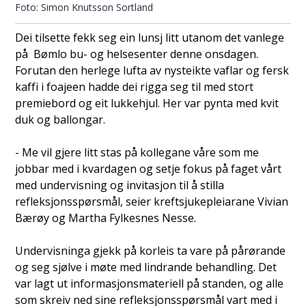
Simon Knutsson Sortland
Dei tilsette fekk seg ein lunsj litt utanom det vanlege
på Bømlo bu- og helsesenter denne onsdagen.
Forutan den herlege lufta av nysteikte vaflar og fersk
kaffi i foajeen hadde dei rigga seg til med stort
premiebord og eit lukkehjul. Her var pynta med kvit
duk og ballongar.
- Me vil gjere litt stas på kollegane våre som me
jobbar med i kvardagen og setje fokus på faget vårt
med undervisning og invitasjon til å stilla
refleksjonsspørsmål, seier kreftsjukepleiarane Vivian
Bærøy og Martha Fylkesnes Nesse.
Undervisninga gjekk på korleis ta vare på pårørande
og seg sjølve i møte med lindrande behandling. Det
var lagt ut informasjonsmateriell på standen, og alle
som skreiv ned sine refleksjonsspørsmål vart med i