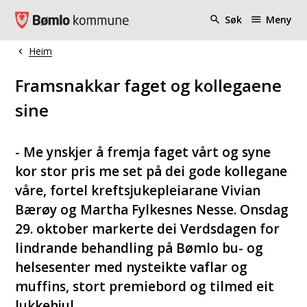
Bømlo kommune
Søk
Meny
Heim
Du er her:
Framsnakkar faget og kollegaene
sine
- Me ynskjer å fremja faget vårt og syne
kor stor pris me set på dei gode kollegane
våre, fortel kreftsjukepleiarane Vivian
Bærøy og Martha Fylkesnes Nesse. Onsdag
29. oktober markerte dei Verdsdagen for
lindrande behandling på Bømlo bu- og
helsesenter med nysteikte vaflar og
muffins, stort premiebord og tilmed eit
lukkehjul.