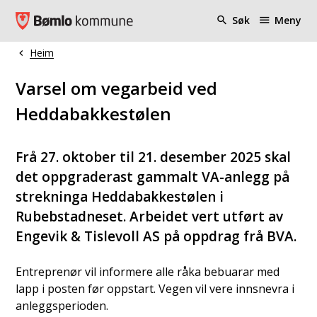
Bømlo kommune
Søk
Meny
Heim
Du er her:
Varsel om vegarbeid ved
Heddabakkestølen
Frå 27. oktober til 21. desember 2025 skal
det oppgraderast gammalt VA-anlegg på
strekninga Heddabakkestølen i
Rubebstadneset. Arbeidet vert utført av
Engevik & Tislevoll AS på oppdrag frå BVA.
Entreprenør vil informere alle råka bebuarar med
lapp i posten før oppstart. Vegen vil vere innsnevra i
anleggsperioden.